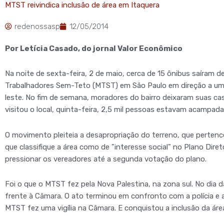
MTST reivindica inclusão de área em Itaquera
redenossasp
12/05/2014
Por Letícia Casado, do jornal Valor Econômico
Na noite de sexta-feira, 2 de maio, cerca de 15 ônibus saíra
Trabalhadores Sem-Teto (MTST) em São Paulo em direção a um t
leste. No fim de semana, moradores do bairro deixaram suas c
visitou o local, quinta-feira, 2,5 mil pessoas estavam acampada
O movimento pleiteia a desapropriação do terreno, que pertenc
que classifique a área como de "interesse social" no Plano Di
pressionar os vereadores até a segunda votação do plano.
Foi o que o MTST fez pela Nova Palestina, na zona sul. No dia 
frente à Câmara. O ato terminou em confronto com a polícia e 
MTST fez uma vigília na Câmara. E conquistou a inclusão da área