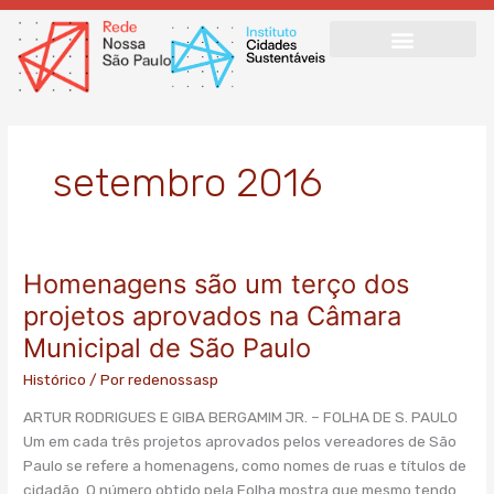
Ir
para
o
conteúdo
setembro 2016
Homenagens são um terço dos
Homenagens
são
projetos aprovados na Câmara
um
Municipal de São Paulo
terço
dos
Histórico
/ Por
redenossasp
projetos
ARTUR RODRIGUES E GIBA BERGAMIM JR. – FOLHA DE S. PAULO
aprovados
Um em cada três projetos aprovados pelos vereadores de São
na
Paulo se refere a homenagens, como nomes de ruas e títulos de
Câmara
cidadão. O número obtido pela Folha mostra que mesmo tendo