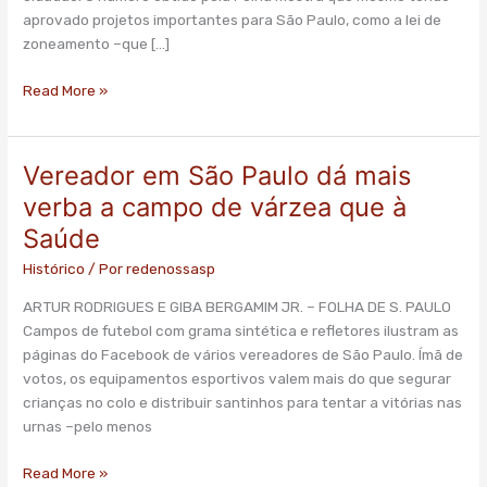
Municipal
aprovado projetos importantes para São Paulo, como a lei de
de
zoneamento –que […]
São
Paulo
Read More »
Vereador em São Paulo dá mais
Vereador
em
verba a campo de várzea que à
São
Saúde
Paulo
dá
Histórico
/ Por
redenossasp
mais
ARTUR RODRIGUES E GIBA BERGAMIM JR. – FOLHA DE S. PAULO
verba
Campos de futebol com grama sintética e refletores ilustram as
a
páginas do Facebook de vários vereadores de São Paulo. Ímã de
campo
votos, os equipamentos esportivos valem mais do que segurar
de
crianças no colo e distribuir santinhos para tentar a vitórias nas
várzea
urnas –pelo menos
que
à
Read More »
Saúde