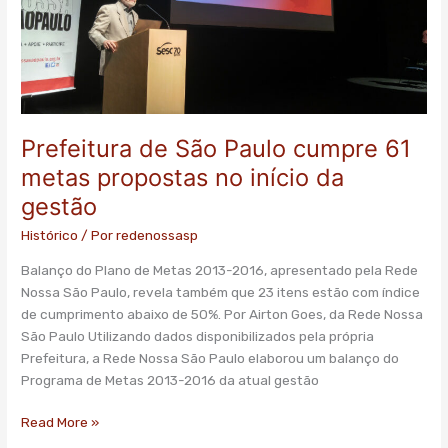
cumpre
61
metas
propostas
no
início
da
Prefeitura de São Paulo cumpre 61
gestão
metas propostas no início da
gestão
Histórico
/ Por
redenossasp
Balanço do Plano de Metas 2013-2016, apresentado pela Rede
Nossa São Paulo, revela também que 23 itens estão com índice
de cumprimento abaixo de 50%. Por Airton Goes, da Rede Nossa
São Paulo Utilizando dados disponibilizados pela própria
Prefeitura, a Rede Nossa São Paulo elaborou um balanço do
Programa de Metas 2013-2016 da atual gestão
Read More »