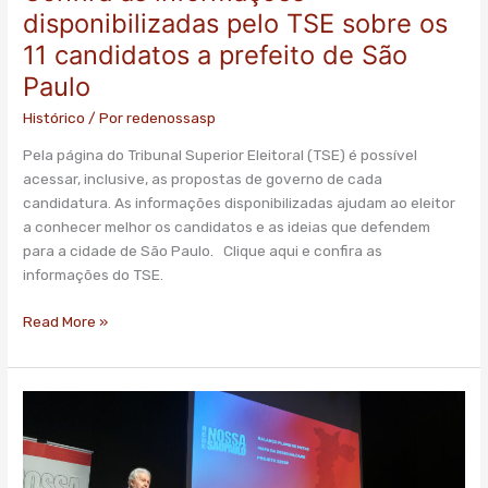
as
disponibilizadas pelo TSE sobre os
informações
11 candidatos a prefeito de São
disponibilizadas
Paulo
pelo
TSE
Histórico
/ Por
redenossasp
sobre
os
Pela página do Tribunal Superior Eleitoral (TSE) é possível
11
acessar, inclusive, as propostas de governo de cada
candidatos
candidatura. As informações disponibilizadas ajudam ao eleitor
a
a conhecer melhor os candidatos e as ideias que defendem
prefeito
para a cidade de São Paulo. Clique aqui e confira as
de
informações do TSE.
São
Read More »
Paulo
Prefeitura
de
São
Paulo