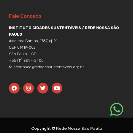
Fale Conosco
INSTITUTO CIDADES SUSTENTÁVEIS / REDE NOSSA SÃO
PAULO
Alameda Santos, 1787, cj. 91
CEP 01419-002
São Paulo – SP
+55 (11) 3894-2400
faleconosco@cidadessustentaveis.org.br
F
I
T
Y
a
n
w
o
c
s
i
u
e
t
t
t
b
a
t
u
o
g
e
b
o
r
r
e
k
a
m
Copyright © Rede Nossa São Paulo