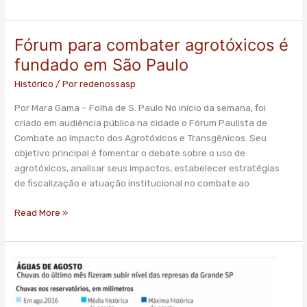
Fórum para combater agrotóxicos é
Fórum
para
fundado em São Paulo
combater
Histórico
/ Por
redenossasp
agrotóxicos
é
Por Mara Gama – Folha de S. Paulo No início da semana, foi
fundado
criado em audiência pública na cidade o Fórum Paulista de
em
Combate ao Impacto dos Agrotóxicos e Transgênicos. Seu
São
objetivo principal é fomentar o debate sobre o uso de
Paulo
agrotóxicos, analisar seus impactos, estabelecer estratégias
de fiscalização e atuação institucional no combate ao
Read More »
Agosto
é
o