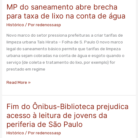
MP do saneamento abre brecha
MP
do
para taxa de lixo na conta de água
saneamento
Histórico
/ Por
redenossasp
abre
brecha
Novo marco do setor pressiona prefeituras a criar tarifas de
para
limpeza urbana Taís Hirata – Folha de S. Paulo O novo marco
taxa
legal do saneamento básico permite que tarifas de limpeza
de
urbana sejam cobradas na conta de água e esgoto quando o
lixo
serviço (de coleta e tratamento do lixo, por exemplo) for
na
prestado em regime
conta
de
Read More »
água
Fim do Ônibus-Biblioteca prejudica
Fim
do
acesso à leitura de jovens da
Ônibus-
periferia de São Paulo
Biblioteca
prejudica
Histórico
/ Por
redenossasp