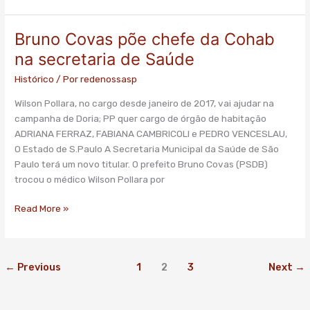
Bruno Covas põe chefe da Cohab
Bruno
Covas
na secretaria de Saúde
põe
Histórico
/ Por
redenossasp
chefe
da
Wilson Pollara, no cargo desde janeiro de 2017, vai ajudar na
Cohab
campanha de Doria; PP quer cargo de órgão de habitação
na
ADRIANA FERRAZ, FABIANA CAMBRICOLI e PEDRO VENCESLAU,
secretaria
O Estado de S.Paulo A Secretaria Municipal da Saúde de São
de
Paulo terá um novo titular. O prefeito Bruno Covas (PSDB)
Saúde
trocou o médico Wilson Pollara por
Read More »
←
Previous
1
2
3
Next
→