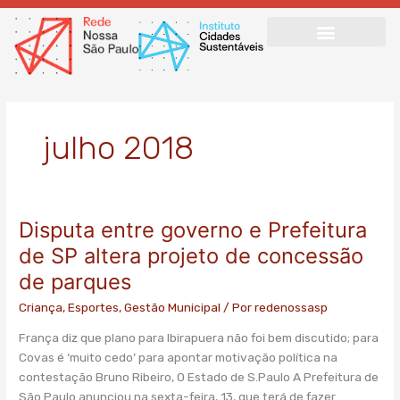
Ir
para
o
conteúdo
julho 2018
Disputa entre governo e Prefeitura
Disputa
entre
de SP altera projeto de concessão
governo
de parques
e
Prefeitura
Criança
,
Esportes
,
Gestão Municipal
/ Por
redenossasp
de
França diz que plano para Ibirapuera não foi bem discutido; para
SP
Covas é ‘muito cedo’ para apontar motivação política na
altera
contestação Bruno Ribeiro, O Estado de S.Paulo A Prefeitura de
projeto
São Paulo anunciou na sexta-feira, 13, que terá de fazer