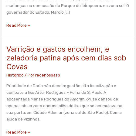
de
mudanças na concessão do Parque do Ibirapuera, na zona sul. O
concessão
governador do Estado, Márcio […]
de
parques
Read More »
Varrição e gastos encolhem, e
Varrição
e
zeladoria patina após cem dias sob
gastos
Covas
encolhem,
e
Histórico
/ Por
redenossasp
zeladoria
Prioridade de Doria não decola; gestão cita fiscalização e
patina
combate a lixo Artur Rodrigues – Folha de S. Paulo A
após
aposentada Marise Rodrigues do Amorim, 61, se cansou de
cem
apenas observar a enorme pilha de lixo que se acumulava na
dias
sua porta, em Cidade Ademar (zona sul de São Paulo). Com a
sob
ajuda de vizinhos,
Covas
Read More »