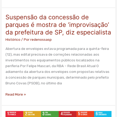
Suspensão da concessão de
Suspensão
da
parques é mostra de ‘improvisação’
concessão
da prefeitura de SP, diz especialista
de
parques
Histórico
/ Por
redenossasp
é
Abertura de envelopes estava programada para a quinta-feira
mostra
(12), mas edital precisava de correções relacionadas aos
de
investimentos nos equipamentos públicos localizados na
‘improvisação’
periferia Por Felipe Mascari, da RBA – Rede Brasil Atual O
da
adiamento da abertura dos envelopes com propostas relativas
prefeitura
à concessão de parques municipais, determinado pelo prefeito
de
Bruno Covas (PSDB), no último dia
SP,
diz
Read More »
especialista
Brasil,