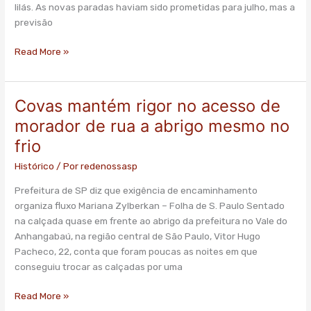
lilás. As novas paradas haviam sido prometidas para julho, mas a
previstas
previsão
para
agosto
Read More »
Covas mantém rigor no acesso de
Covas
mantém
morador de rua a abrigo mesmo no
rigor
frio
no
acesso
Histórico
/ Por
redenossasp
de
Prefeitura de SP diz que exigência de encaminhamento
morador
organiza fluxo Mariana Zylberkan – Folha de S. Paulo Sentado
de
na calçada quase em frente ao abrigo da prefeitura no Vale do
rua
Anhangabaú, na região central de São Paulo, Vitor Hugo
a
Pacheco, 22, conta que foram poucas as noites em que
abrigo
conseguiu trocar as calçadas por uma
mesmo
no
Read More »
frio