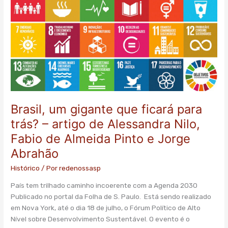
um
gigante
que
ficará
para
trás?
–
artigo
de
Alessandra
Brasil, um gigante que ficará para
Nilo,
trás? – artigo de Alessandra Nilo,
Fabio
Fabio de Almeida Pinto e Jorge
de
Almeida
Abrahão
Pinto
Histórico
/ Por
redenossasp
e
Jorge
País tem trilhado caminho incoerente com a Agenda 2030
Abrahão
Publicado no portal da Folha de S. Paulo. Está sendo realizado
em Nova York, até o dia 18 de julho, o Fórum Político de Alto
Nível sobre Desenvolvimento Sustentável. O evento é o