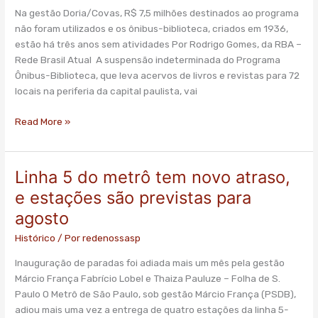
acesso
Na gestão Doria/Covas, R$ 7,5 milhões destinados ao programa
à
não foram utilizados e os ônibus-biblioteca, criados em 1936,
leitura
estão há três anos sem atividades Por Rodrigo Gomes, da RBA –
de
Rede Brasil Atual A suspensão indeterminada do Programa
jovens
Ônibus-Biblioteca, que leva acervos de livros e revistas para 72
da
locais na periferia da capital paulista, vai
periferia
de
Read More »
São
Paulo
Linha 5 do metrô tem novo atraso,
Linha
5
e estações são previstas para
do
agosto
metrô
tem
Histórico
/ Por
redenossasp
novo
Inauguração de paradas foi adiada mais um mês pela gestão
atraso,
Márcio França Fabrício Lobel e Thaiza Pauluze – Folha de S.
e
Paulo O Metrô de São Paulo, sob gestão Márcio França (PSDB),
estações
adiou mais uma vez a entrega de quatro estações da linha 5-
são