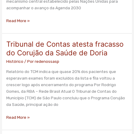
mecanismo central estabelecido pelas Nações Unidas para
acompanhar o avanço da Agenda 2030
Read More »
Tribunal de Contas atesta fracasso
Tribunal
de
do Corujão da Saúde de Doria
Contas
Histórico
/ Por
redenossasp
atesta
fracasso
Relatório do TCM indica que quase 20% dos pacientes que
do
esperavam exames foram excluídos da lista e fila voltou a
Corujão
crescer logo após encerramento do programa Por Rodrigo
da
Gomes, da RBA – Rede Brasil Atual O Tribunal de Contas do
Saúde
Município (TCM) de São Paulo concluiu que o Programa Corujão
de
da Saúde, principal ação do
Doria
Read More »