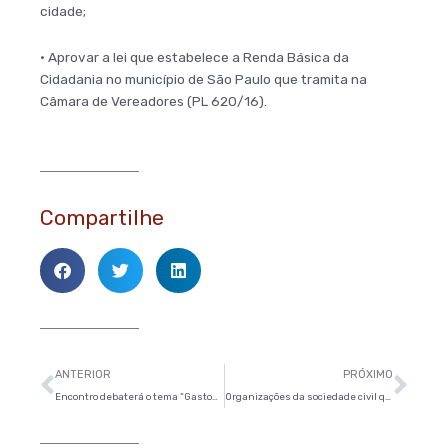
cidade;
• Aprovar a lei que estabelece a Renda Básica da
Cidadania no município de São Paulo que tramita na
Câmara de Vereadores (PL 620/16).
Compartilhe
Anterior
Pró
ANTERIOR
PRÓXIMO
Encontro debaterá o tema “Gastos Públicos em São Paulo: para onde vai o dinheiro?”
Organizações da sociedade civil questionam constitucionalidade de Medida Provisória