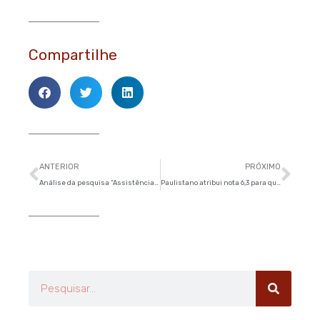
Compartilhe
Anterior
Pró
ANTERIOR
PRÓXIMO
Análise da pesquisa “Assistência Social na Cidade”
Paulistano atribui nota 6,3 para qualidade de vida na cidade
Pesquisar