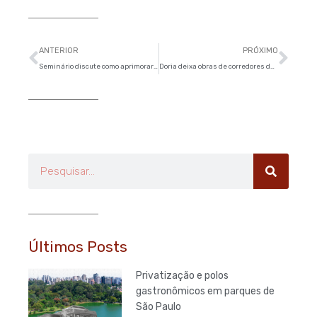
Anterior
Pró
ANTERIOR
PRÓXIMO
Seminário discute como aprimorar instrumentos de acompanhamento do Plano de Metas
Doria deixa obras de corredores de ônibus de SP em marcha lenta
Pesquisar
Últimos Posts
Privatização e polos
gastronômicos em parques de
São Paulo