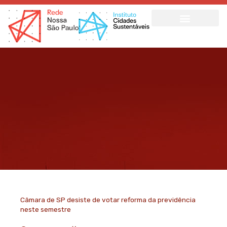
Ir
para
o
conteúdo
Câmara de SP desiste de votar reforma da previdência
neste semestre