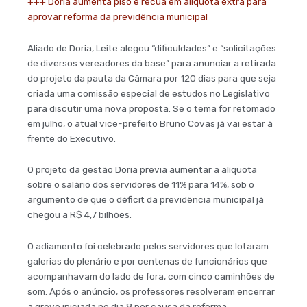
+++ Doria aumenta piso e recua em alíquota extra para
aprovar reforma da previdência municipal
Aliado de Doria, Leite alegou “dificuldades” e “solicitações
de diversos vereadores da base” para anunciar a retirada
do projeto da pauta da Câmara por 120 dias para que seja
criada uma comissão especial de estudos no Legislativo
para discutir uma nova proposta. Se o tema for retomado
em julho, o atual vice-prefeito Bruno Covas já vai estar à
frente do Executivo.
O projeto da gestão Doria previa aumentar a alíquota
sobre o salário dos servidores de 11% para 14%, sob o
argumento de que o déficit da previdência municipal já
chegou a R$ 4,7 bilhões.
O adiamento foi celebrado pelos servidores que lotaram
galerias do plenário e por centenas de funcionários que
acompanhavam do lado de fora, com cinco caminhões de
som. Após o anúncio, os professores resolveram encerrar
a greve iniciada no dia 8 por causa da reforma.