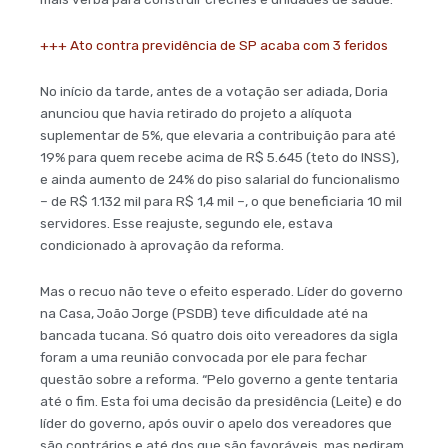
+++ Ato contra previdência de SP acaba com 3 feridos
No início da tarde, antes de a votação ser adiada, Doria
anunciou que havia retirado do projeto a alíquota
suplementar de 5%, que elevaria a contribuição para até
19% para quem recebe acima de R$ 5.645 (teto do INSS),
e ainda aumento de 24% do piso salarial do funcionalismo
– de R$ 1.132 mil para R$ 1,4 mil –, o que beneficiaria 10 mil
servidores. Esse reajuste, segundo ele, estava
condicionado à aprovação da reforma.
Mas o recuo não teve o efeito esperado. Líder do governo
na Casa, João Jorge (PSDB) teve dificuldade até na
bancada tucana. Só quatro dois oito vereadores da sigla
foram a uma reunião convocada por ele para fechar
questão sobre a reforma. “Pelo governo a gente tentaria
até o fim. Esta foi uma decisão da presidência (Leite) e do
líder do governo, após ouvir o apelo dos vereadores que
são contrários e até dos que são favoráveis, mas pediram