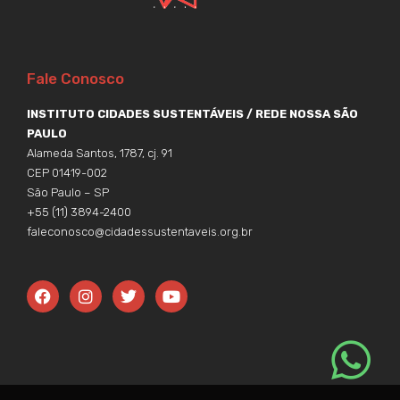
Fale Conosco
INSTITUTO CIDADES SUSTENTÁVEIS / REDE NOSSA SÃO
PAULO
Alameda Santos, 1787, cj. 91
CEP 01419-002
São Paulo – SP
+55 (11) 3894-2400
faleconosco@cidadessustentaveis.org.br
F
I
T
Y
a
n
w
o
c
s
i
u
e
t
t
t
b
a
t
u
o
g
e
b
o
r
r
e