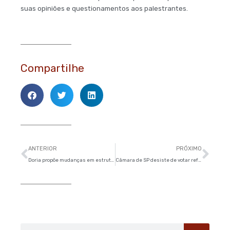
suas opiniões e questionamentos aos palestrantes.
Compartilhe
Anterior
Pró
ANTERIOR
PRÓXIMO
Doria propõe mudanças em estrutura de bairros e vira alvo de crítica em SP
Câmara de SP desiste de votar reforma da previdência neste semestre
Pesquisar