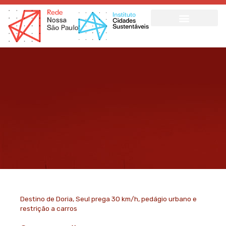
Ir
para
o
conteúdo
Destino de Doria, Seul prega 30 km/h, pedágio urbano e
restrição a carros