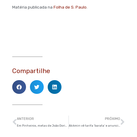
Matéria publicada na
Folha de S. Paulo
.
Compartilhe
Anterior
Pró
ANTERIOR
PRÓXIMO
Em Pinheiros, metas de João Doria são criticadas e chamadas de ‘irrisórias’
Alckmin vê tarifa ‘barata’ e anuncia reajuste nos bilhetes de integração