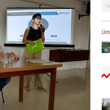
Pesq
Últ