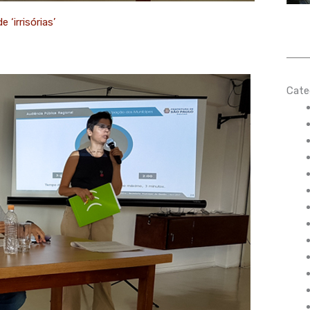
‘irrisórias’
Cate