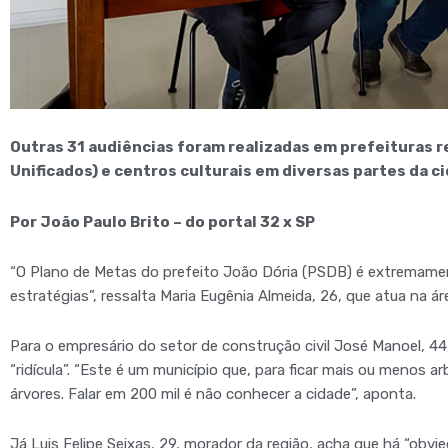
Outras 31 audiências foram realizadas em prefeituras 
Unificados) e centros culturais em diversas partes da c
Por João Paulo Brito – do portal 32 x SP
“O Plano de Metas do prefeito João Dória (PSDB) é extremam
estratégias”, ressalta Maria Eugênia Almeida, 26, que atua na áre
Para o empresário do setor de construção civil José Manoel, 44
“ridícula”. “Este é um município que, para ficar mais ou menos 
árvores. Falar em 200 mil é não conhecer a cidade”, aponta.
Já Luis Felipe Seixas, 29, morador da região, acha que há “obvi