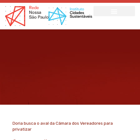
Ir
para
o
conteúdo
Doria busca o aval da Câmara dos Vereadores para
privatizar