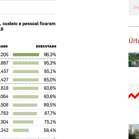
Pesq
Últ