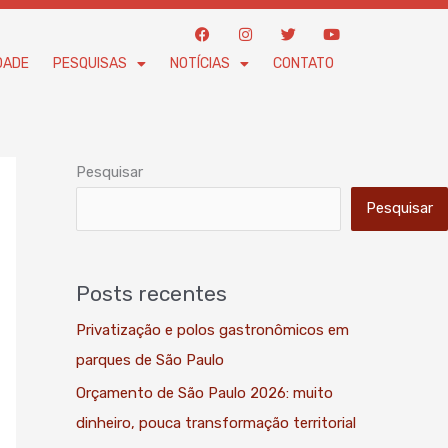
F
I
T
Y
a
n
w
o
c
s
i
u
DADE
PESQUISAS
NOTÍCIAS
CONTATO
e
t
t
t
b
a
t
u
o
g
e
b
o
r
r
e
k
a
m
Pesquisar
Pesquisar
Posts recentes
Privatização e polos gastronômicos em
parques de São Paulo
Orçamento de São Paulo 2026: muito
dinheiro, pouca transformação territorial