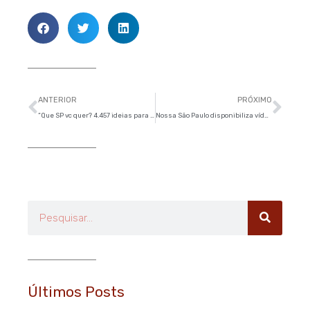
Anterior
Pró
ANTERIOR
PRÓXIMO
“Que SP vc quer? 4.457 ideias para melhorar a cidade” – O Estado de S.Paulo
Nossa São Paulo disponibiliza vídeos do evento de lançamento do IRBEM
Pesquisar
Últimos Posts