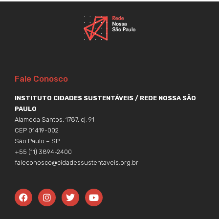
Fale Conosco
INSTITUTO CIDADES SUSTENTÁVEIS / REDE NOSSA SÃO
PAULO
Alameda Santos, 1787, cj. 91
CEP 01419-002
São Paulo – SP
+55 (11) 3894-2400
faleconosco@cidadessustentaveis.org.br
F
I
T
Y
a
n
w
o
c
s
i
u