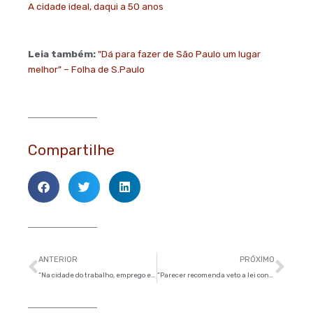
A cidade ideal, daqui a 50 anos
Leia também:
"Dá para fazer de São Paulo um lugar
melhor" – Folha de S.Paulo
Compartilhe
Anterior
Pró
ANTERIOR
PRÓXIMO
“Na cidade do trabalho, emprego está longe das pessoas” – Valor Econômico
“Parecer recomenda veto a lei contra publicidade infantil” – Folha de S.Paulo