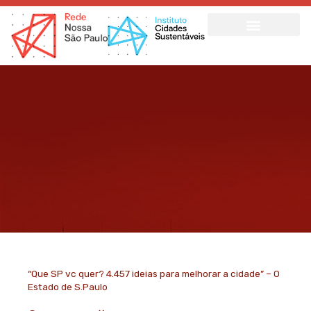
Ir
para
o
conteúdo
“Que SP vc quer? 4.457 ideias para melhorar a cidade” – O
Estado de S.Paulo