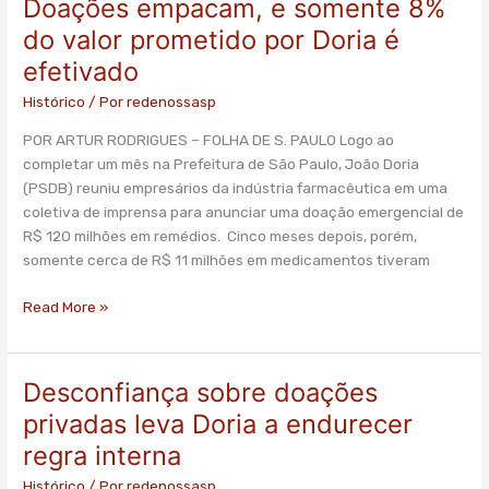
Doações empacam, e somente 8%
Doações
empacam,
do valor prometido por Doria é
e
efetivado
somente
8%
Histórico
/ Por
redenossasp
do
POR ARTUR RODRIGUES – FOLHA DE S. PAULO Logo ao
valor
completar um mês na Prefeitura de São Paulo, João Doria
prometido
(PSDB) reuniu empresários da indústria farmacêutica em uma
por
coletiva de imprensa para anunciar uma doação emergencial de
Doria
R$ 120 milhões em remédios. Cinco meses depois, porém,
é
somente cerca de R$ 11 milhões em medicamentos tiveram
efetivado
Read More »
Desconfiança sobre doações
Desconfiança
sobre
privadas leva Doria a endurecer
doações
regra interna
privadas
leva
Histórico
/ Por
redenossasp