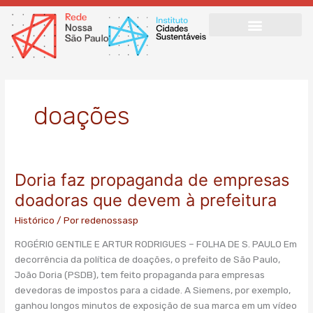
Ir
para
o
conteúdo
doações
Doria faz propaganda de empresas
Doria
faz
doadoras que devem à prefeitura
propaganda
Histórico
/ Por
redenossasp
de
empresas
ROGÉRIO GENTILE E ARTUR RODRIGUES – FOLHA DE S. PAULO Em
doadoras
decorrência da política de doações, o prefeito de São Paulo,
que
João Doria (PSDB), tem feito propaganda para empresas
devem
devedoras de impostos para a cidade. A Siemens, por exemplo,
à
ganhou longos minutos de exposição de sua marca em um vídeo