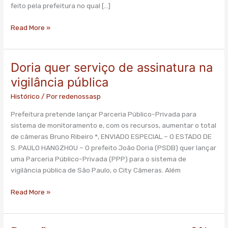
prefeitura
feito pela prefeitura no qual […]
Read More »
Doria quer serviço de assinatura na
Doria
quer
vigilância pública
serviço
Histórico
/ Por
redenossasp
de
assinatura
Prefeitura pretende lançar Parceria Público-Privada para
na
sistema de monitoramento e, com os recursos, aumentar o total
vigilância
de câmeras Bruno Ribeiro *, ENVIADO ESPECIAL – O ESTADO DE
pública
S. PAULO HANGZHOU – O prefeito João Doria (PSDB) quer lançar
uma Parceria Público-Privada (PPP) para o sistema de
vigilância pública de São Paulo, o City Câmeras. Além
Read More »