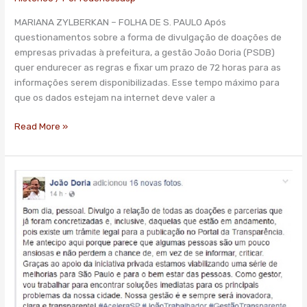
Doria
MARIANA ZYLBERKAN – FOLHA DE S. PAULO Após
a
questionamentos sobre a forma de divulgação de doações de
endurecer
empresas privadas à prefeitura, a gestão João Doria (PSDB)
regra
quer endurecer as regras e fixar um prazo de 72 horas para as
interna
informações serem disponibilizadas. Esse tempo máximo para
que os dados estejam na internet deve valer a
Read More »
Irritado
com
críticas,
Doria
usa
rede
social
para
prestar