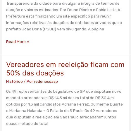
divulgar
Transparência da cidade para divulgar a íntegra de termos de
doações
doação e valores estimados. Por Bruno Ribeiro e Fabio Leite A
recebidas
Prefeitura está finalizando um site específico para reunir
informações relativas às doações de entidades privadas que o
prefeito João Doria (PSDB) vem divulgando. A página
Read More »
Vereadores em reeleição ficam com
Vereadores
em
50% das doações
reeleição
Histórico
/ Por
redenossasp
ficam
com
Os 49 representantes do Legislativo de SP que disputam novo
50%
mandato arrecadaram R$ 14,5 mi de um total de R$ 30,4 mi
das
obtidos por 1,3 mil candidatos Adriana Ferraz, Guilherme Duarte
doações
e Marianna Holanda – O Estado de S.Paulo Os 49 vereadores
que disputam a reeleição em São Paulo arrecadaram juntos
quase metade do total