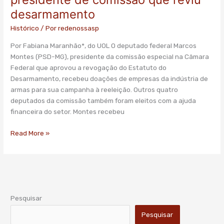
armas
desarmamento
doou
para
Histórico
/ Por
redenossasp
presidente
Por Fabiana Maranhão*, do UOL O deputado federal Marcos
de
Montes (PSD-MG), presidente da comissão especial na Câmara
comissão
Federal que aprovou a revogação do Estatuto do
que
Desarmamento, recebeu doações de empresas da indústria de
reviu
armas para sua campanha à reeleição. Outros quatro
desarmamento
deputados da comissão também foram eleitos com a ajuda
financeira do setor. Montes recebeu
Read More »
Pesquisar
Pesquisar