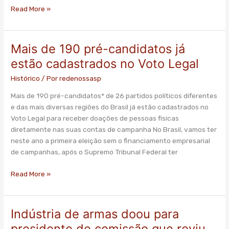
Read More »
Mais de 190 pré-candidatos já
Mais
de
estão cadastrados no Voto Legal
190
Histórico
/ Por
redenossasp
pré-
candidatos
Mais de 190 pré-candidatos* de 26 partidos políticos diferentes
já
e das mais diversas regiões do Brasil já estão cadastrados no
estão
Voto Legal para receber doações de pessoas físicas
cadastrados
diretamente nas suas contas de campanha No Brasil, vamos ter
no
neste ano a primeira eleição sem o financiamento empresarial
Voto
de campanhas, após o Supremo Tribunal Federal ter
Legal
Read More »
Indústria de armas doou para
Indústria
de
presidente de comissão que reviu