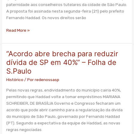
paternidade aos conselheiros tutelares da cidade de São Paulo.
13º
A proposta foi assinada nesta segunda-feira (21) pelo prefeito
a
Fernando Haddad. Os novos direitos serão
conselheiros
tutelares
Read More »
“Acordo abre brecha para reduzir
“Acordo
abre
dívida de SP em 40%” – Folha de
brecha
S.Paulo
para
reduzir
Histórico
/ Por
redenossasp
dívida
Pelas novas regras, endividadmento do município cairia 40%,
de
permitindo que Haddad volte a tomar empréstimos MARIANA
SP
SCHREIBER, DE BRASÍLIA Governo e Congresso fecharam um
em
acordo que pode abrir caminho para a regularização da dívida
40%”
do município de São Paulo, governado por Fernando Haddad
–
(PT). Segundo a expectativa da equipe de Haddad, as novas
Folha
regras negociadas
de