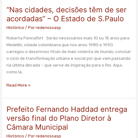
“Nas cidades, decisões têm de ser
“Nas
cidades,
acordadas” – O Estado de S.Paulo
decisões
Histórico
/ Por
redenossasp
têm
de
Roberta Pennafort Serão necessários mais 10 ou 15 anos para
ser
Medellín, cidade colombiana que nos anos 1980 e 1990
acordadas”
carregou o desonroso título de mais violenta do mundo, concluir
–
o ciclo de transformação urbana e social por que vem passando
O
na última década – que serve de inspiração para o Rio. Aqui,
Estado
como lá,
de
S.Paulo
Read More »
Prefeito Fernando Haddad entrega
Prefeito
Fernando
versão final do Plano Diretor à
Haddad
Câmara Municipal
entrega
versão
Histórico
/ Por
redenossasp