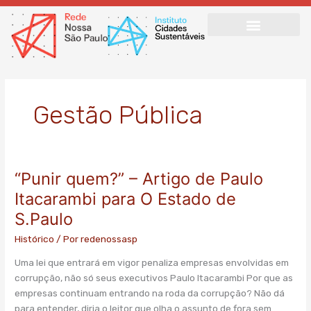
Ir
para
o
conteúdo
Gestão Pública
“Punir quem?” – Artigo de Paulo
“Punir
quem?”
Itacarambi para O Estado de
–
S.Paulo
Artigo
de
Histórico
/ Por
redenossasp
Paulo
Uma lei que entrará em vigor penaliza empresas envolvidas em
Itacarambi
corrupção, não só seus executivos Paulo Itacarambi Por que as
para
empresas continuam entrando na roda da corrupção? Não dá
O
para entender, diria o leitor que olha o assunto de fora sem