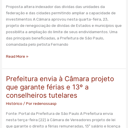
de
Proposta altera indexador das dívidas das unidades da
Estados
federação e das cidades permitindo ampliar a capacidade de
e
investimentos A Câmara aprovou nesta quarta-feira, 23,
municípios”
projeto de renegociação de dívidas de Estados e municípios que
–
possibilita a ampliação do limite de seus endividamentos. Uma
O
das principais beneficiadas, a Prefeitura de São Paulo,
Estado
comandada pelo petista Fernando
de
S.Paulo
Read More »
Prefeitura envia à Câmara projeto
Prefeitura
envia
que garante férias e 13º a
à
conselheiros tutelares
Câmara
projeto
Histórico
/ Por
redenossasp
que
Fonte: Portal da Prefeitura de São Paulo A Prefeitura envia
garante
nesta terça-feira (22) à Câmara de Vereadores projeto de lei
férias
que garante o direito a férias remuneradas, 13º salário e licença
e