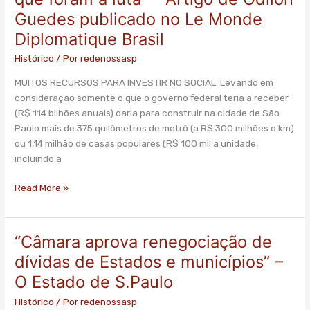
às
Guedes publicado no Le Monde
reivindicações
Diplomatique Brasil
dos
que
Histórico
/ Por
redenossasp
foram
à
MUITOS RECURSOS PARA INVESTIR NO SOCIAL: Levando em
luta”
consideração somente o que o governo federal teria a receber
–
(R$ 114 bilhões anuais) daria para construir na cidade de São
Artigo
Paulo mais de 375 quilômetros de metrô (a R$ 300 milhões o km)
de
ou 1,14 milhão de casas populares (R$ 100 mil a unidade,
Odilon
incluindo a
Guedes
Read More »
publicado
no
Le
Monde
“Câmara aprova renegociação de
“Câmara
Diplomatique
aprova
dívidas de Estados e municípios” –
Brasil
renegociação
O Estado de S.Paulo
de
dívidas
Histórico
/ Por
redenossasp