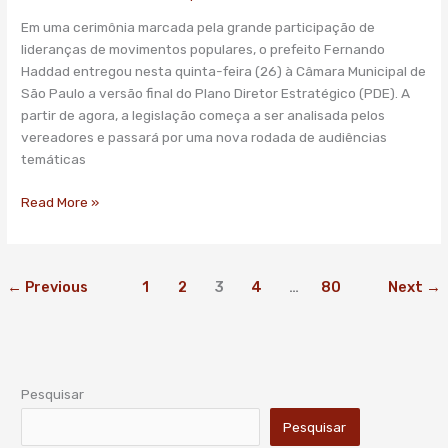
final
Em uma cerimônia marcada pela grande participação de
do
lideranças de movimentos populares, o prefeito Fernando
Plano
Haddad entregou nesta quinta-feira (26) à Câmara Municipal de
Diretor
São Paulo a versão final do Plano Diretor Estratégico (PDE). A
à
partir de agora, a legislação começa a ser analisada pelos
Câmara
vereadores e passará por uma nova rodada de audiências
Municipal
temáticas
Read More »
←
Previous
1
2
3
4
…
80
Next
→
Pesquisar
Pesquisar