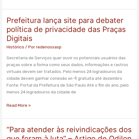
Prefeitura lança site para debater
Prefeitura
lança
política de privacidade das Praças
site
Digitais
para
debater
Histórico
/ Por
redenossasp
política
Secretaria de Serviços quer ouvir os potenciais usuários das
de
praças sobre a forma como seus dados, informações e rastros
privacidade
virtuais devem ser tratados. Pelo menos 24 logradouros da
das
cidade devem ganhar conexão wi-fi gratuita até dezembro
Praças
Fonte: Portal da Prefeitura de São Paulo Até o fim do ano, pelo
Digitais
menos 24 logradouros da cidade de
Read More »
“Para atender às reivindicações dos
“Para
atender
que foram à luta” – Artigo de Odilon