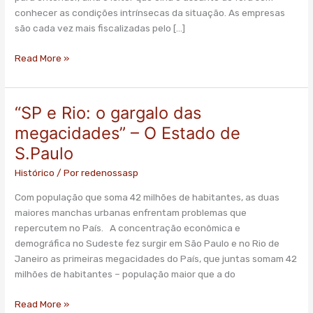
Estado
conhecer as condições intrínsecas da situação. As empresas
de
são cada vez mais fiscalizadas pelo […]
S.Paulo
Read More »
“SP e Rio: o gargalo das
“SP
e
megacidades” – O Estado de
Rio:
S.Paulo
o
gargalo
Histórico
/ Por
redenossasp
das
Com população que soma 42 milhões de habitantes, as duas
megacidades”
maiores manchas urbanas enfrentam problemas que
–
repercutem no País. A concentração econômica e
O
demográfica no Sudeste fez surgir em São Paulo e no Rio de
Estado
Janeiro as primeiras megacidades do País, que juntas somam 42
de
milhões de habitantes – população maior que a do
S.Paulo
Read More »