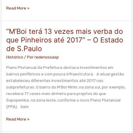
S.Paulo
Read More »
“M’Boi terá 13 vezes mais verba do
“M’Boi
terá
que Pinheiros até 2017” – O Estado
13
de S.Paulo
vezes
mais
Histórico
/ Por
redenossasp
verba
Plano Plurianual da Prefeitura destaca investimentos em
do
bairros periféricos e com pouca infraestrutura. A atual gestão
que
estabeleceu diferentes investimentos até 2017 nas
Pinheiros
subprefeituras. O bairro do M’Boi Mirim, na zona sul, por exemplo,
até
receberá 77 vezes mais dinheiro para projetos do que
2017”
Sapopemba, na zona leste, conforme o novo Plano Plurianual
–
(PPA). Sem
O
Estado
Read More »
de
S.Paulo