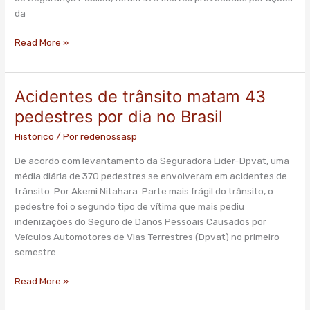
maior
da
em
dez
Read More »
anos
em
SP
Acidentes de trânsito matam 43
Acidentes
de
pedestres por dia no Brasil
trânsito
Histórico
/ Por
redenossasp
matam
43
De acordo com levantamento da Seguradora Líder-Dpvat, uma
pedestres
média diária de 370 pedestres se envolveram em acidentes de
por
trânsito. Por Akemi Nitahara Parte mais frágil do trânsito, o
dia
pedestre foi o segundo tipo de vítima que mais pediu
no
indenizações do Seguro de Danos Pessoais Causados por
Brasil
Veículos Automotores de Vias Terrestres (Dpvat) no primeiro
semestre
Read More »