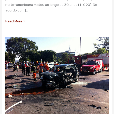
pessoas
norte-americana matou ao longo de 30 anos (11.090). De
por
acordo com […]
dia,
diz
Read More »
estudo
Número
de
mortes
no
trânsito
têm
maior
queda
no
Brasil
desde
1998