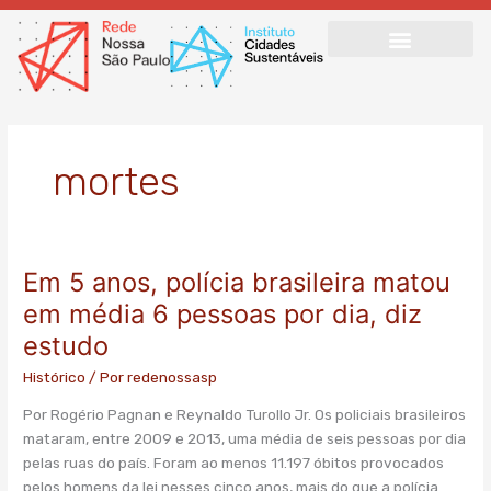
Ir
para
o
conteúdo
mortes
Em 5 anos, polícia brasileira matou
Em
5
em média 6 pessoas por dia, diz
anos,
estudo
polícia
brasileira
Histórico
/ Por
redenossasp
matou
Por Rogério Pagnan e Reynaldo Turollo Jr. Os policiais brasileiros
em
mataram, entre 2009 e 2013, uma média de seis pessoas por dia
média
pelas ruas do país. Foram ao menos 11.197 óbitos provocados
6
pelos homens da lei nesses cinco anos, mais do que a polícia