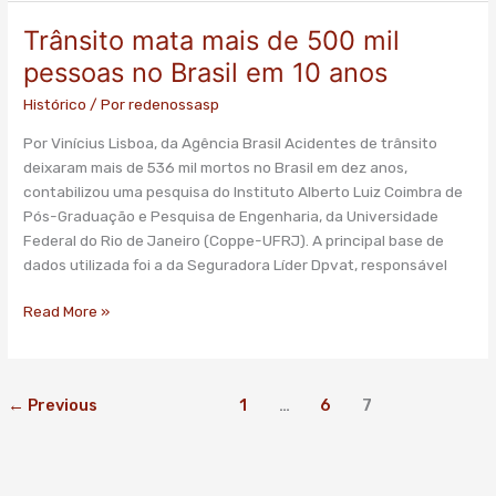
Trânsito mata mais de 500 mil
Trânsito
mata
pessoas no Brasil em 10 anos
mais
Histórico
/ Por
redenossasp
de
500
Por Vinícius Lisboa, da Agência Brasil Acidentes de trânsito
mil
deixaram mais de 536 mil mortos no Brasil em dez anos,
pessoas
contabilizou uma pesquisa do Instituto Alberto Luiz Coimbra de
no
Pós-Graduação e Pesquisa de Engenharia, da Universidade
Brasil
Federal do Rio de Janeiro (Coppe-UFRJ). A principal base de
em
dados utilizada foi a da Seguradora Líder Dpvat, responsável
10
anos
Read More »
←
Previous
1
…
6
7