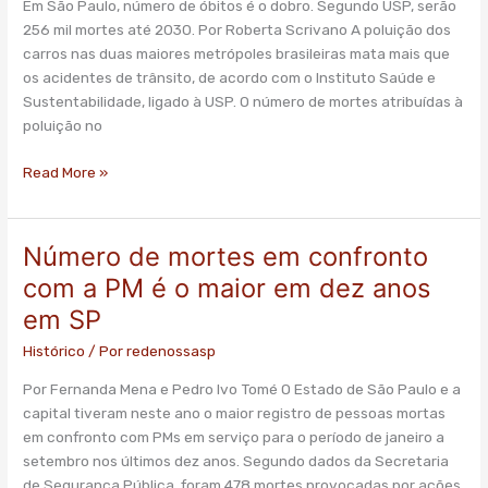
Em São Paulo, número de óbitos é o dobro. Segundo USP, serão
acidentes
256 mil mortes até 2030. Por Roberta Scrivano A poluição dos
de
carros nas duas maiores metrópoles brasileiras mata mais que
trânsito
os acidentes de trânsito, de acordo com o Instituto Saúde e
Sustentabilidade, ligado à USP. O número de mortes atribuídas à
poluição no
Read More »
Número de mortes em confronto
Número
de
com a PM é o maior em dez anos
mortes
em SP
em
confronto
Histórico
/ Por
redenossasp
com
Por Fernanda Mena e Pedro Ivo Tomé O Estado de São Paulo e a
a
capital tiveram neste ano o maior registro de pessoas mortas
PM
em confronto com PMs em serviço para o período de janeiro a
é
setembro nos últimos dez anos. Segundo dados da Secretaria
o
de Segurança Pública, foram 478 mortes provocadas por ações