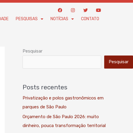
F
I
T
Y
a
n
w
o
c
s
i
u
DADE
PESQUISAS
NOTÍCIAS
CONTATO
e
t
t
t
b
a
t
u
o
g
e
b
o
r
r
e
k
a
m
Pesquisar
Pesquisar
Posts recentes
Privatização e polos gastronômicos em
parques de São Paulo
Orçamento de São Paulo 2026: muito
dinheiro, pouca transformação territorial