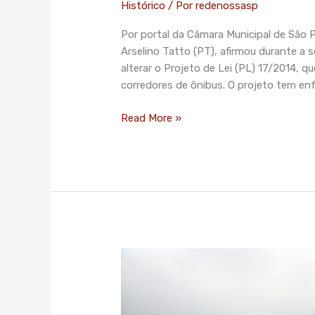
Histórico
/ Por
redenossasp
do
Sabará
Por portal da Câmara Municipal de São P
não
Arselino Tatto (PT), afirmou durante a s
terá
alterar o Projeto de Lei (PL) 17/2014, q
mais
corredores de ônibus. O projeto tem enf
corredor
de
Read More »
ônibus
Após
sofrer
pressão,
Haddad