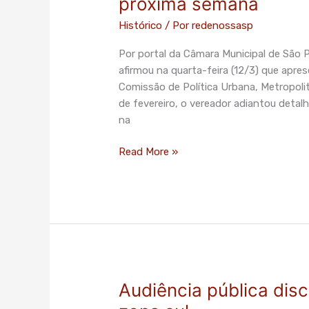
próxima semana
Plano
Histórico
/ Por
redenossasp
Diretor
será
Por portal da Câmara Municipal de São Pa
divulgado
afirmou na quarta-feira (12/3) que apre
na
Comissão de Política Urbana, Metropoli
próxima
de fevereiro, o vereador adiantou det
semana
na
Read More »
Audiência pública disc
Audiência
pública