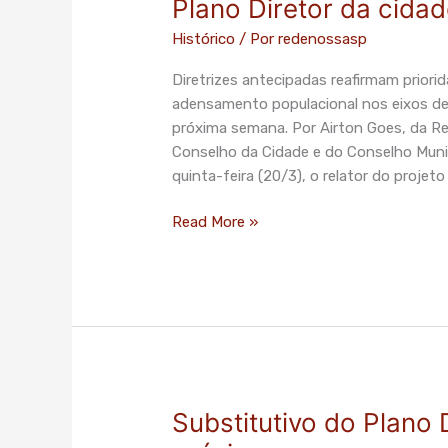
Plano Diretor da cida
Histórico
/ Por
redenossasp
Diretrizes antecipadas reafirmam priori
adensamento populacional nos eixos de t
próxima semana. Por Airton Goes, da R
Conselho da Cidade e do Conselho Munic
quinta-feira (20/3), o relator do projeto
Read More »
Substitutivo do Plano 
Substitutivo
do