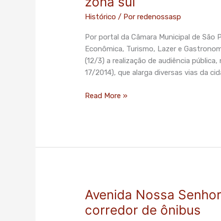
zona sul
discutirá
Histórico
/ Por
redenossasp
situação
de
Por portal da Câmara Municipal de São 
corredor
Econômica, Turismo, Lazer e Gastronom
da
(12/3) a realização de audiência pública,
zona
17/2014), que alarga diversas vias da c
sul
Read More »
Avenida Nossa Senhor
Avenida
Nossa
corredor de ônibus
Senhora