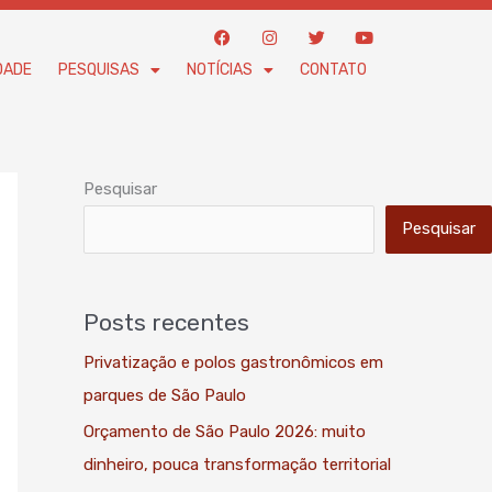
F
I
T
Y
a
n
w
o
c
s
i
u
DADE
PESQUISAS
NOTÍCIAS
CONTATO
e
t
t
t
b
a
t
u
o
g
e
b
o
r
r
e
k
a
m
Pesquisar
Pesquisar
Posts recentes
Privatização e polos gastronômicos em
parques de São Paulo
Orçamento de São Paulo 2026: muito
dinheiro, pouca transformação territorial