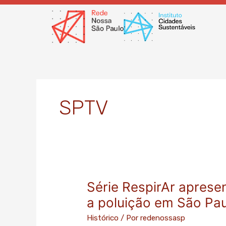
Ir
para
o
conteúdo
SPTV
Série RespirAr aprese
Série
RespirAr
a poluição em São Pa
apresenta
Histórico
/ Por
redenossasp
ótimas