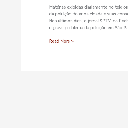
reportagens
Matérias exibidas diariamente no telejo
sobre
da poluição do ar na cidade e suas con
a
Nos últimos dias, o jornal SPTV, da Re
poluição
o grave problema da poluição em São Pau
em
São
Read More »
Paulo