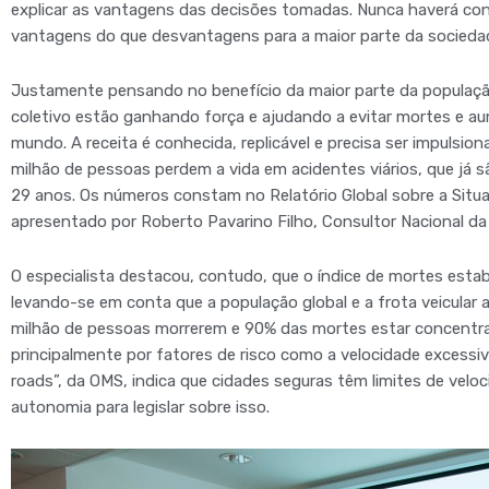
explicar as vantagens das decisões tomadas. Nunca haverá co
vantagens do que desvantagens para a maior parte da sociedad
Justamente pensando no benefício da maior parte da população
coletivo estão ganhando força e ajudando a evitar mortes e au
mundo. A receita é conhecida, replicável e precisa ser impulsi
milhão de pessoas perdem a vida em acidentes viários, que já s
29 anos. Os números constam no Relatório Global sobre a Situ
apresentado por Roberto Pavarino Filho, Consultor Nacional da
O especialista destacou, contudo, que o índice de mortes esta
levando-se em conta que a população global e a frota veicula
milhão de pessoas morrerem e 90% das mortes estar concentrado
principalmente por fatores de risco como a velocidade excessiv
roads”, da OMS, indica que cidades seguras têm limites de velo
autonomia para legislar sobre isso.