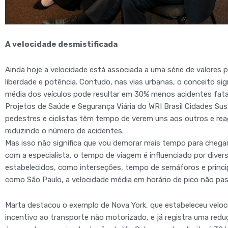
A velocidade desmistificada
Ainda hoje a velocidade está associada a uma série de valores
liberdade e potência. Contudo, nas vias urbanas, o conceito si
média dos veículos pode resultar em 30% menos acidentes fatai
Projetos de Saúde e Segurança Viária do WRI Brasil Cidades Su
pedestres e ciclistas têm tempo de verem uns aos outros e re
reduzindo o número de acidentes.
Mas isso não significa que vou demorar mais tempo para cheg
com a especialista, o tempo de viagem é influenciado por diver
estabelecidos, como interseções, tempo de semáforos e princ
como São Paulo, a velocidade média em horário de pico não pa
Marta destacou o exemplo de Nova York, que estabeleceu velo
incentivo ao transporte não motorizado, e já registra uma reduç