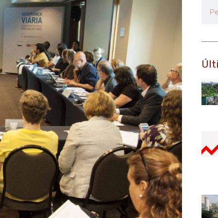
Pesq
Últ