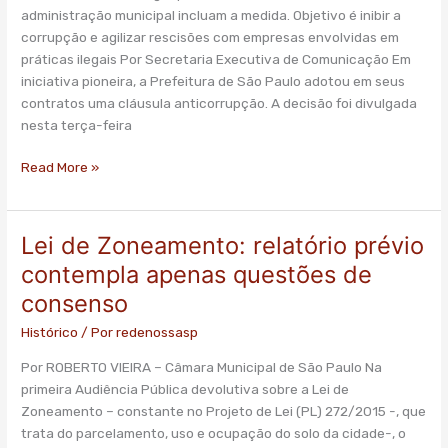
cláusula
administração municipal incluam a medida. Objetivo é inibir a
anticorrupção
corrupção e agilizar rescisões com empresas envolvidas em
práticas ilegais Por Secretaria Executiva de Comunicação Em
iniciativa pioneira, a Prefeitura de São Paulo adotou em seus
contratos uma cláusula anticorrupção. A decisão foi divulgada
nesta terça-feira
Read More »
Lei de Zoneamento: relatório prévio
Lei
de
contempla apenas questões de
Zoneamento:
consenso
relatório
prévio
Histórico
/ Por
redenossasp
contempla
Por ROBERTO VIEIRA – Câmara Municipal de São Paulo Na
apenas
primeira Audiência Pública devolutiva sobre a Lei de
questões
Zoneamento – constante no Projeto de Lei (PL) 272/2015 -, que
de
trata do parcelamento, uso e ocupação do solo da cidade-, o
consenso