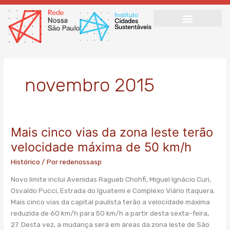
Ir
para
o
conteúdo
novembro 2015
Mais cinco vias da zona leste terão
Mais
cinco
velocidade máxima de 50 km/h
vias
Histórico
/ Por
redenossasp
da
zona
Novo limite inclui Avenidas Ragueb Chohfi, Miguel Ignácio Curi,
leste
Osvaldo Pucci, Estrada do Iguatemi e Complexo Viário Itaquera.
terão
Mais cinco vias da capital paulista terão a velocidade máxima
velocidade
reduzida de 60 km/h para 50 km/h a partir desta sexta-feira,
máxima
27. Desta vez, a mudança será em áreas da zona leste de São