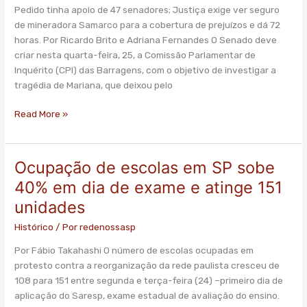
das
Pedido tinha apoio de 47 senadores; Justiça exige ver seguro
Barragens
de mineradora Samarco para a cobertura de prejuízos e dá 72
horas. Por Ricardo Brito e Adriana Fernandes O Senado deve
criar nesta quarta-feira, 25, a Comissão Parlamentar de
Inquérito (CPI) das Barragens, com o objetivo de investigar a
tragédia de Mariana, que deixou pelo
Read More »
Ocupação de escolas em SP sobe
Ocupação
de
40% em dia de exame e atinge 151
escolas
unidades
em
SP
Histórico
/ Por
redenossasp
sobe
Por Fábio Takahashi O número de escolas ocupadas em
40%
protesto contra a reorganização da rede paulista cresceu de
em
108 para 151 entre segunda e terça-feira (24) –primeiro dia de
dia
aplicação do Saresp, exame estadual de avaliação do ensino.
de