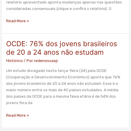
relatório apresentado aponta mudanças apenas nas questões
consideradas consensuais (clique e confira o relatório). O
Read More »
OCDE: 76% dos jovens brasileiros
OCDE:
76%
de 20 a 24 anos não estudam
dos
Histórico
/ Por
redenossasp
jovens
brasileiros
Um estudo divulgado nesta terça-feira (24) pela OCDE
de
(Cooperação e Desenvolvimento Econômico) aponta que 76%
20
dos jovens brasileiros de 20 a 24 anos não estudam. Esse é o
a
maior número entre os mais de 40 países estudados. A média
24
dos países da OCDE para a mesma faixa etária é de 54% dos
anos
jovens fora da
não
estudam
Read More »