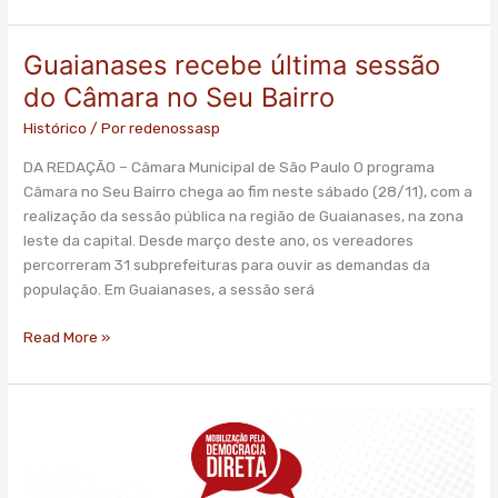
Guaianases recebe última sessão
Guaianases
recebe
do Câmara no Seu Bairro
última
Histórico
/ Por
redenossasp
sessão
do
DA REDAÇÃO – Câmara Municipal de São Paulo O programa
Câmara
Câmara no Seu Bairro chega ao fim neste sábado (28/11), com a
no
realização da sessão pública na região de Guaianases, na zona
Seu
leste da capital. Desde março deste ano, os vereadores
Bairro
percorreram 31 subprefeituras para ouvir as demandas da
população. Em Guaianases, a sessão será
Read More »
Jornada
da
Democracia
Direta