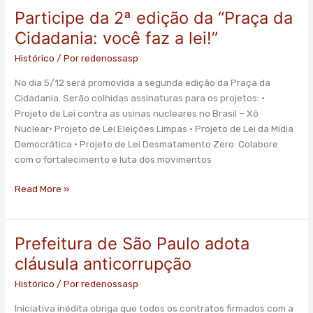
Participe da 2ª edição da “Praça da
Cidadania: você faz a lei!”
Histórico
/ Por
redenossasp
No dia 5/12 será promovida a segunda edição da Praça da
Cidadania. Serão colhidas assinaturas para os projetos: •
Projeto de Lei contra as usinas nucleares no Brasil – Xô
Nuclear• Projeto de Lei Eleições Limpas • Projeto de Lei da Mídia
Democrática • Projeto de Lei Desmatamento Zero Colabore
com o fortalecimento e luta dos movimentos
Read More »
Prefeitura de São Paulo adota
Prefeitura
de
cláusula anticorrupção
São
Histórico
/ Por
redenossasp
Paulo
adota
Iniciativa inédita obriga que todos os contratos firmados com a