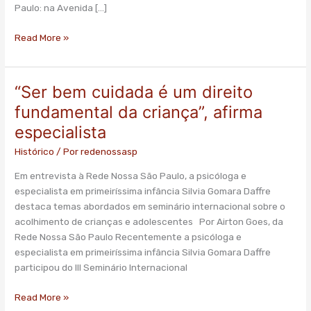
de
Paulo: na Avenida […]
50
km/h
Read More »
“Ser bem cuidada é um direito
“Ser
bem
fundamental da criança”, afirma
cuidada
especialista
é
um
Histórico
/ Por
redenossasp
direito
Em entrevista à Rede Nossa São Paulo, a psicóloga e
fundamental
especialista em primeiríssima infância Silvia Gomara Daffre
da
destaca temas abordados em seminário internacional sobre o
criança”,
acolhimento de crianças e adolescentes Por Airton Goes, da
afirma
Rede Nossa São Paulo Recentemente a psicóloga e
especialista
especialista em primeiríssima infância Silvia Gomara Daffre
participou do III Seminário Internacional
Read More »