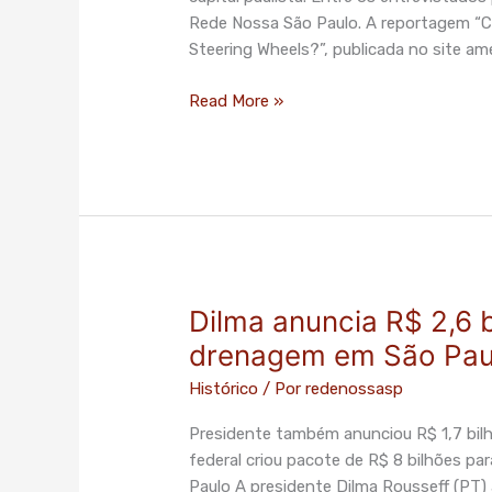
novo
Rede Nossa São Paulo. A reportagem “Ca
Plano
Steering Wheels?”, publicada no site am
Diretor
fará
Read More »
paulistano
reduzir
uso
do
carro
Dilma anuncia R$ 2,6 
Dilma
anuncia
drenagem em São Pau
R$
Histórico
/ Por
redenossasp
2,6
bi
Presidente também anunciou R$ 1,7 bilh
para
federal criou pacote de R$ 8 bilhões pa
obras
Paulo A presidente Dilma Rousseff (PT)