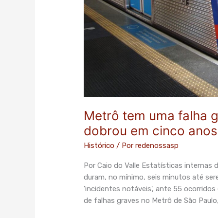
cinco
anos
Metrô tem uma falha g
dobrou em cinco anos
Histórico
/ Por
redenossasp
Por Caio do Valle Estatísticas interna
duram, no mínimo, seis minutos até ser
'incidentes notáveis', ante 55 ocorri
de falhas graves no Metrô de São Paulo