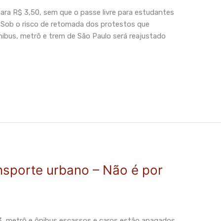
para R$ 3,50, sem que o passe livre para estudantes
e Sob o risco de retomada dos protestos que
nibus, metrô e trem de São Paulo será reajustado
]
ansporte urbano – Não é por
, metrô e ônibus escassos e caros estão apagados