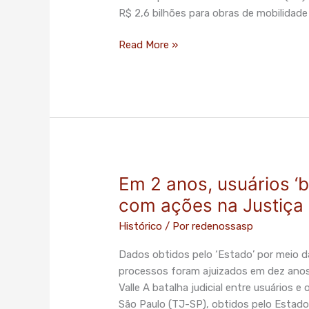
de
R$ 2,6 bilhões para obras de mobilidad
mobilidade
e
Read More »
drenagem
em
São
Paulo
Em 2 anos, usuários 
Em
2
com ações na Justiça
anos,
Histórico
/ Por
redenossasp
usuários
‘bombardeiam’
Dados obtidos pelo ‘Estado’ por meio 
Metrô
processos foram ajuizados em dez ano
de
Valle A batalha judicial entre usuários 
SP
São Paulo (TJ-SP), obtidos pelo Estado