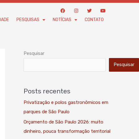
F
I
T
Y
a
n
w
o
c
s
i
u
DADE
PESQUISAS
NOTÍCIAS
CONTATO
e
t
t
t
b
a
t
u
o
g
e
b
o
r
r
e
k
a
m
Pesquisar
Pesquisar
Posts recentes
Privatização e polos gastronômicos em
parques de São Paulo
Orçamento de São Paulo 2026: muito
dinheiro, pouca transformação territorial