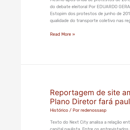
urbano
do debate eleitoral Por EDUARDO GERA
–
Estopim dos protestos de junho de 2013 
Não
qualidade do transporte coletivo nas r
é
por
Read More »
R$
0,20
Reportagem de site a
Reportagem
de
Plano Diretor fará pau
site
Histórico
/ Por
redenossasp
americano
questiona
Texto do Next City analisa a relação en
se
capital paulista. Entre os entrevistado