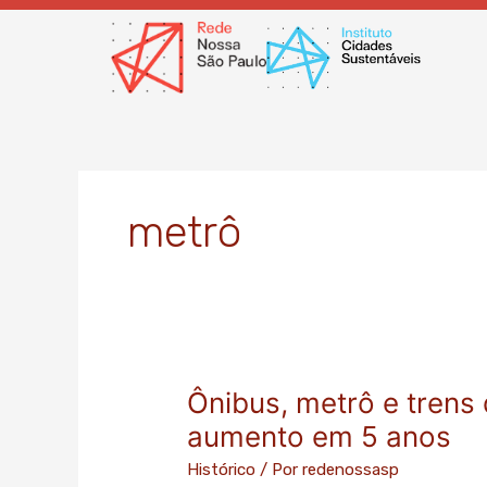
Ir
para
o
conteúdo
metrô
Ônibus, metrô e trens
Ônibus,
metrô
aumento em 5 anos
e
Histórico
/ Por
redenossasp
trens