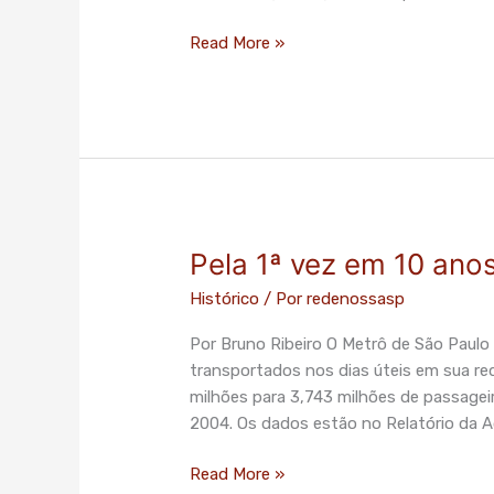
com
ações
Read More »
na
Justiça
Pela 1ª vez em 10 ano
Pela
1ª
Histórico
/ Por
redenossasp
vez
em
Por Bruno Ribeiro O Metrô de São Paulo
10
transportados nos dias úteis em sua re
anos,
milhões para 3,743 milhões de passageir
metrô
2004. Os dados estão no Relatório da 
perde
passageiros
Read More »