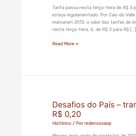
de
Tarifa passa nesta terça-feira de R$ 3 
São
esteja regulamentado. Por Caio do Vall
Paulo
marcaram 2013, o valor das tarifas de ô
têm
nesta terça-feira, 6, de R$ 3 para R$ […
maior
aumento
Read More »
em
5
anos
Desafios do País – tr
Desafios
do
R$ 0,20
País
Histórico
/ Por
redenossasp
–
transporte
Mesmo após onda de protestos de 2013